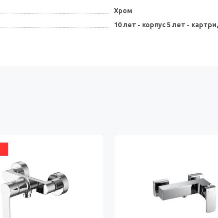
Хром
10 лет - корпус 5 лет - картр