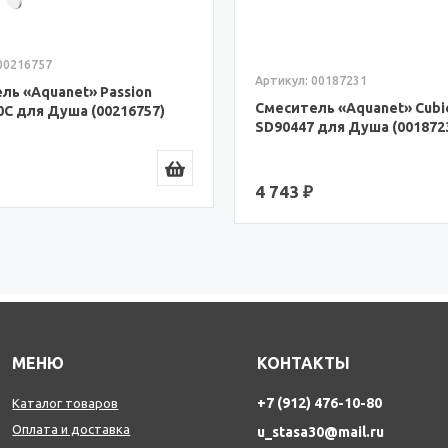
Артикул: 00216777
Смеситель «Aquanet» Arcti
00187231
30СW для Душа, Хром, Бе
ль «Aquanet» Cubic
(00216777)
 для Душа (00187231)
7 495 ₽
МЕНЮ
КОНТАКТЫ
+7 (912) 476-10-80
Каталог товаров
Оплата и доставка
u_stasa30@mail.ru