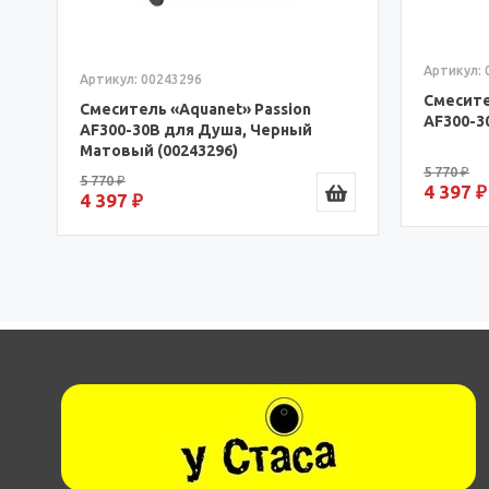
Артикул: 00216757
Артикул: 
Смеситель «Aquanet» Passion
Смесите
AF300-30С для Душа (00216757)
SD90447
5 770 ₽
4 397 ₽
4 743 ₽